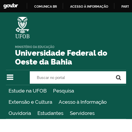
COMUNICA BR
ACESSO À INFORMAÇÃO
PARTI
IR
PARA
O
CONTEÚDO
MINISTÉRIO DA EDUCAÇÃO
Universidade Federal do
Oeste da Bahia
Buscar no portal
Buscar no portal
Estude na UFOB
Pesquisa
Extensão e Cultura
Acesso à Informação
Ouvidoria
Estudantes
Servidores