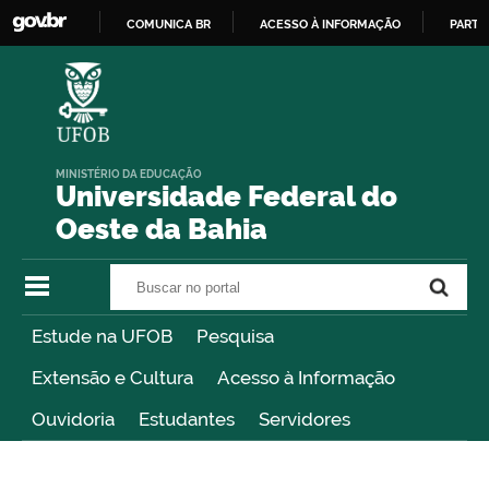
COMUNICA BR
ACESSO À INFORMAÇÃO
PARTI
IR
PARA
O
CONTEÚDO
MINISTÉRIO DA EDUCAÇÃO
Universidade Federal do
Oeste da Bahia
Buscar no portal
Buscar no portal
Estude na UFOB
Pesquisa
Extensão e Cultura
Acesso à Informação
Ouvidoria
Estudantes
Servidores