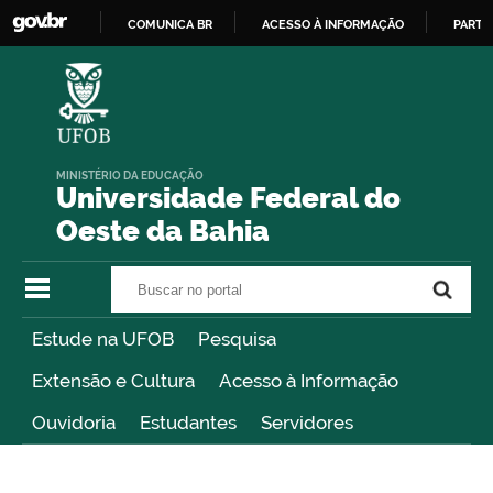
COMUNICA BR
ACESSO À INFORMAÇÃO
PARTI
IR
PARA
O
CONTEÚDO
MINISTÉRIO DA EDUCAÇÃO
Universidade Federal do
Oeste da Bahia
Buscar no portal
Buscar no portal
Estude na UFOB
Pesquisa
Extensão e Cultura
Acesso à Informação
Ouvidoria
Estudantes
Servidores