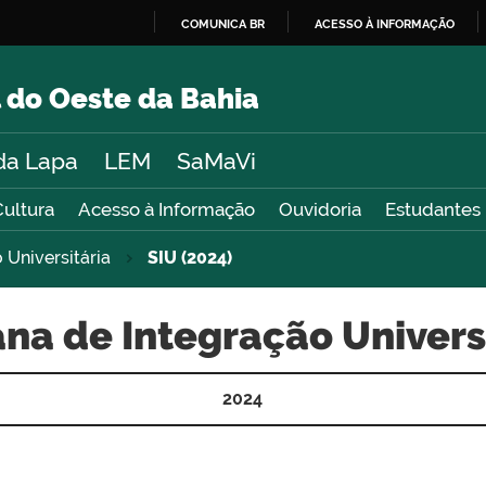
COMUNICA BR
ACESSO À INFORMAÇÃO
IR
PARA
 do Oeste da Bahia
O
CONTEÚDO
da Lapa
LEM
SaMaVi
Cultura
Acesso à Informação
Ouvidoria
Estudantes
Universitária
SIU (2024)
a de Integração Univers
2024