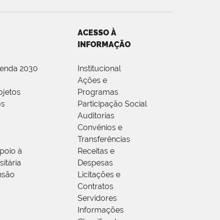
ACESSO À
INFORMAÇÃO
genda 2030
Institucional
Ações e
ojetos
Programas
os
Participação Social
Auditorias
Convênios e
Transferências
poio à
Receitas e
itária
Despesas
nsão
Licitações e
Contratos
Servidores
Informações