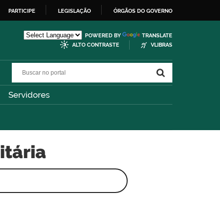
PARTICIPE
LEGISLAÇÃO
ÓRGÃOS DO GOVERNO
POWERED BY
TRANSLATE
ALTO CONTRASTE
VLIBRAS
Buscar no portal
Buscar no portal
Servidores
itária