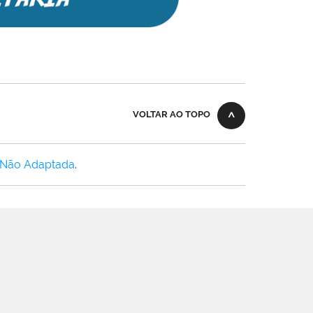
VOLTAR AO TOPO
 Não Adaptada
.