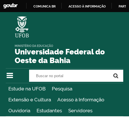
COMUNICA BR
ACESSO À INFORMAÇÃO
PARTI
IR
PARA
O
CONTEÚDO
MINISTÉRIO DA EDUCAÇÃO
Universidade Federal do
Oeste da Bahia
Buscar no portal
Buscar no portal
Estude na UFOB
Pesquisa
Extensão e Cultura
Acesso à Informação
Ouvidoria
Estudantes
Servidores