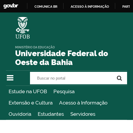
COMUNICA BR
ACESSO À INFORMAÇÃO
PARTI
IR
PARA
O
CONTEÚDO
MINISTÉRIO DA EDUCAÇÃO
Universidade Federal do
Oeste da Bahia
Buscar no portal
Buscar no portal
Estude na UFOB
Pesquisa
Extensão e Cultura
Acesso à Informação
Ouvidoria
Estudantes
Servidores