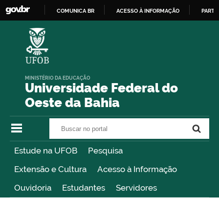
COMUNICA BR
ACESSO À INFORMAÇÃO
PARTI
IR
PARA
O
CONTEÚDO
MINISTÉRIO DA EDUCAÇÃO
Universidade Federal do
Oeste da Bahia
Buscar no portal
Buscar no portal
Estude na UFOB
Pesquisa
Extensão e Cultura
Acesso à Informação
Ouvidoria
Estudantes
Servidores