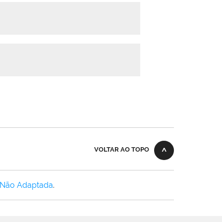
VOLTAR AO TOPO
 Não Adaptada
.