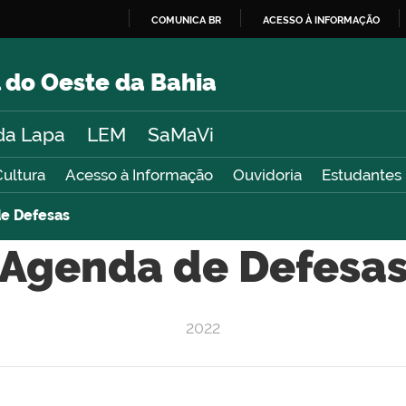
COMUNICA BR
ACESSO À INFORMAÇÃO
IR
PARA
 do Oeste da Bahia
O
CONTEÚDO
da Lapa
LEM
SaMaVi
Cultura
Acesso à Informação
Ouvidoria
Estudantes
e Defesas
Agenda de Defesa
2022