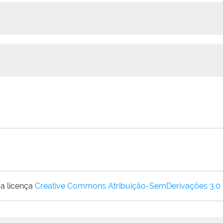
19 a 23/12
a licença
Creative Commons Atribuição-SemDerivações 3.0