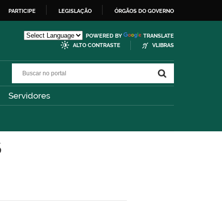
PARTICIPE
LEGISLAÇÃO
ÓRGÃOS DO GOVERNO
POWERED BY
TRANSLATE
ALTO CONTRASTE
VLIBRAS
Buscar no portal
Buscar no portal
Servidores
s