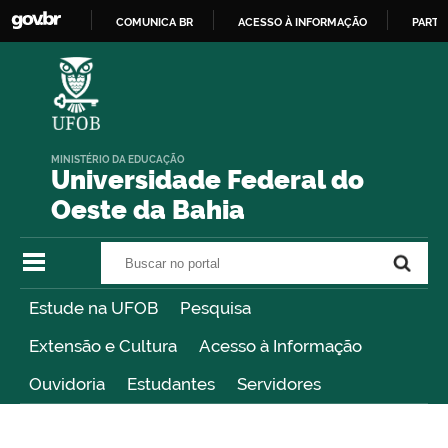
COMUNICA BR
ACESSO À INFORMAÇÃO
PARTI
IR
PARA
O
CONTEÚDO
MINISTÉRIO DA EDUCAÇÃO
Universidade Federal do
Oeste da Bahia
Buscar no portal
Buscar no portal
Estude na UFOB
Pesquisa
Extensão e Cultura
Acesso à Informação
Ouvidoria
Estudantes
Servidores