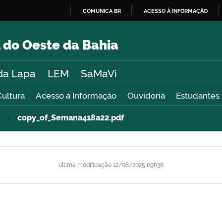
COMUNICA BR
ACESSO À INFORMAÇÃO
IR
PARA
 do Oeste da Bahia
O
CONTEÚDO
da Lapa
LEM
SaMaVi
Cultura
Acesso à Informação
Ouvidoria
Estudantes
5
copy_of_Semana418a22.pdf
última modificação
12/08/2025 09h38