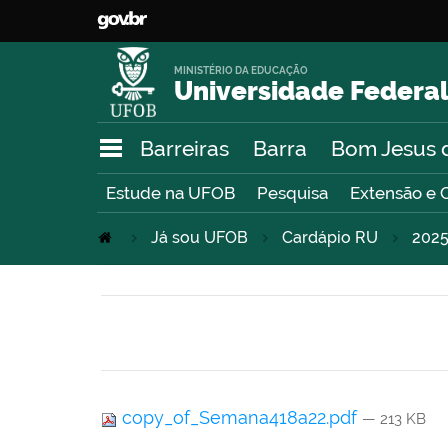
MINISTÉRIO DA EDUCAÇÃO
Universidade Federal
Barreiras
Barra
Bom Jesus 
Estude na UFOB
Pesquisa
Extensão e 
Já sou UFOB
Cardápio RU
202
copy_of_Semana418a22.pdf
— 213 KB