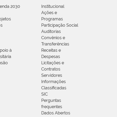
genda 2030
Institucional
Ações e
ojetos
Programas
os
Participação Social
Auditorias
Convênios e
Transferências
poio à
Receitas e
itária
Despesas
nsão
Licitações e
Contratos
Servidores
Informações
Classificadas
SIC
Perguntas
frequentes
Dados Abertos