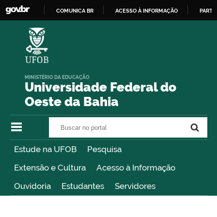
COMUNICA BR
ACESSO À INFORMAÇÃO
PARTI
IR
PARA
O
CONTEÚDO
MINISTÉRIO DA EDUCAÇÃO
Universidade Federal do
Oeste da Bahia
Buscar no portal
Buscar no portal
Estude na UFOB
Pesquisa
Extensão e Cultura
Acesso à Informação
Ouvidoria
Estudantes
Servidores