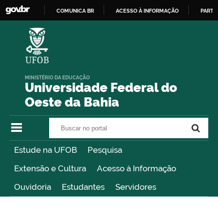
COMUNICA BR
ACESSO À INFORMAÇÃO
PARTI
IR
PARA
O
CONTEÚDO
MINISTÉRIO DA EDUCAÇÃO
Universidade Federal do
Oeste da Bahia
Buscar no portal
Buscar no portal
Estude na UFOB
Pesquisa
Extensão e Cultura
Acesso à Informação
Ouvidoria
Estudantes
Servidores