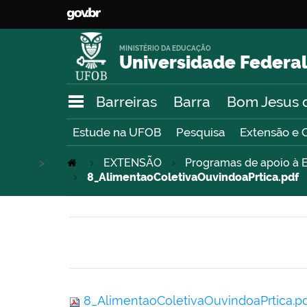
MINISTÉRIO DA EDUCAÇÃO
Universidade Federal
Barreiras
Barra
Bom Jesus 
Estude na UFOB
Pesquisa
Extensão e 
>
EXTENSÃO
Programas de apoio à E
8_AlimentaoColetivaOuvindoaPrtica.pdf
8_AlimentaoColetivaOuvindoaPrtica.p