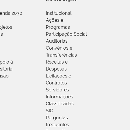
genda 2030
Institucional
Ações e
ojetos
Programas
os
Participação Social
Auditorias
Convênios e
Transferências
poio à
Receitas e
itária
Despesas
nsão
Licitações e
Contratos
Servidores
Informações
Classificadas
SIC
Perguntas
frequentes