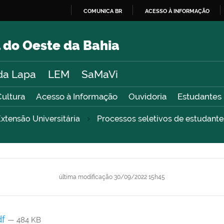
COMUNICA BR
ACESSO À INFORMAÇÃO
IR
PARA
 do Oeste da Bahia
O
CONTEÚDO
da Lapa
LEM
SaMaVi
Cultura
Acesso à Informação
Ouvidoria
Estudantes
xtensão Universitária
Processos seletivos de estudante
última modificação
30/09/2022 15h45
df
— 484 KB