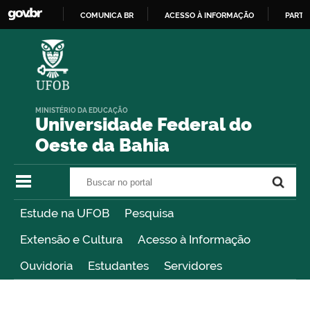
COMUNICA BR
ACESSO À INFORMAÇÃO
PARTI
IR
PARA
O
CONTEÚDO
MINISTÉRIO DA EDUCAÇÃO
Universidade Federal do
Oeste da Bahia
Buscar no portal
Buscar no portal
Estude na UFOB
Pesquisa
Extensão e Cultura
Acesso à Informação
Ouvidoria
Estudantes
Servidores