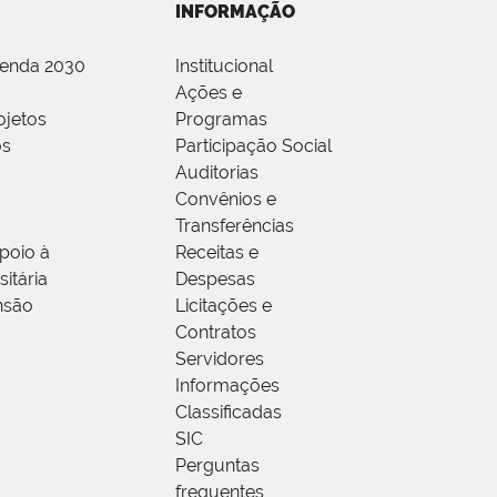
INFORMAÇÃO
genda 2030
Institucional
Ações e
ojetos
Programas
os
Participação Social
Auditorias
Convênios e
Transferências
poio à
Receitas e
itária
Despesas
nsão
Licitações e
Contratos
Servidores
Informações
Classificadas
SIC
Perguntas
frequentes