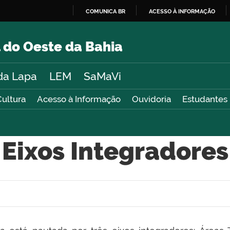
COMUNICA BR
ACESSO À INFORMAÇÃO
IR
PARA
 do Oeste da Bahia
O
CONTEÚDO
da Lapa
LEM
SaMaVi
Cultura
Acesso à Informação
Ouvidoria
Estudantes
Eixos Integradores