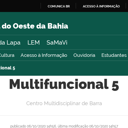
COMUNICA BR
ACESSO À INFORMAÇÃO
IR
PARA
 do Oeste da Bahia
O
CONTEÚDO
da Lapa
LEM
SaMaVi
Cultura
Acesso à Informação
Ouvidoria
Estudantes
ional 5
Multifuncional 5
Centro Multidisciplinar de Barra
publicado
06/10/2020 14h56,
última modificação
06/10/2020 14h57