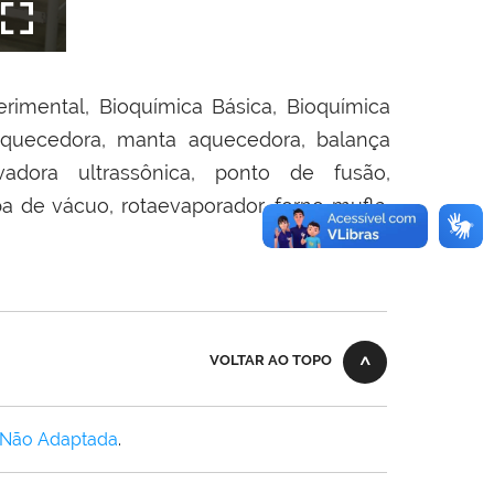
erimental, Bioquímica Básica, Bioquímica
 aquecedora, manta aquecedora, balança
avadora ultrassônica, ponto de fusão,
a de vácuo, rotaevaporador, forno mufla,
VOLTAR AO TOPO
 Não Adaptada
.