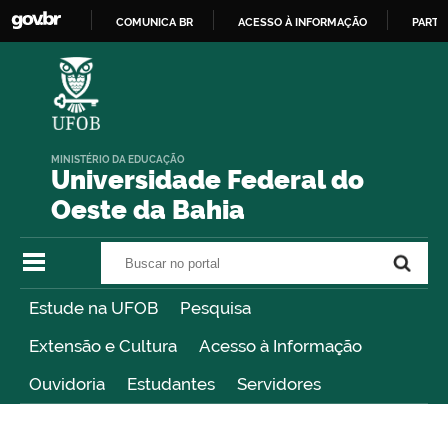
COMUNICA BR
ACESSO À INFORMAÇÃO
PARTI
IR
PARA
O
CONTEÚDO
MINISTÉRIO DA EDUCAÇÃO
Universidade Federal do
Oeste da Bahia
Buscar no portal
Buscar no portal
Estude na UFOB
Pesquisa
Extensão e Cultura
Acesso à Informação
Ouvidoria
Estudantes
Servidores