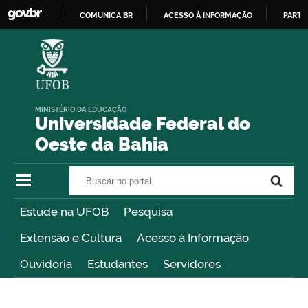
COMUNICA BR
ACESSO À INFORMAÇÃO
PARTI
IR
PARA
O
CONTEÚDO
MINISTÉRIO DA EDUCAÇÃO
Universidade Federal do
Oeste da Bahia
Buscar no portal
Buscar no portal
Estude na UFOB
Pesquisa
Extensão e Cultura
Acesso à Informação
Ouvidoria
Estudantes
Servidores