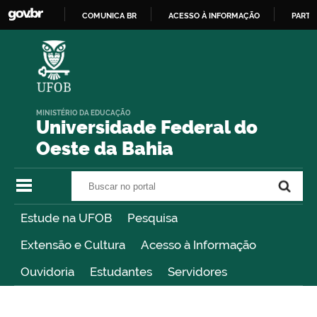
COMUNICA BR
ACESSO À INFORMAÇÃO
PARTI
IR
PARA
O
CONTEÚDO
MINISTÉRIO DA EDUCAÇÃO
Universidade Federal do
Oeste da Bahia
Buscar no portal
Buscar no portal
Estude na UFOB
Pesquisa
Extensão e Cultura
Acesso à Informação
Ouvidoria
Estudantes
Servidores