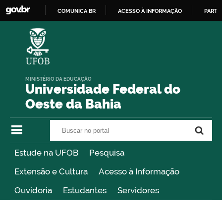
COMUNICA BR
ACESSO À INFORMAÇÃO
PARTI
IR
PARA
O
CONTEÚDO
MINISTÉRIO DA EDUCAÇÃO
Universidade Federal do
Oeste da Bahia
Buscar no portal
Buscar no portal
Estude na UFOB
Pesquisa
Extensão e Cultura
Acesso à Informação
Ouvidoria
Estudantes
Servidores