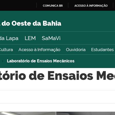
COMUNICA BR
ACESSO À INFORMAÇÃO
IR
PARA
 do Oeste da Bahia
O
CONTEÚDO
da Lapa
LEM
SaMaVi
Cultura
Acesso à Informação
Ouvidoria
Estudantes
Laboratório de Ensaios Mecânicos
ório de Ensaios M