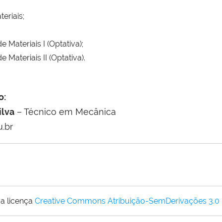
riais;
Materiais I (Optativa);
Materiais II (Optativa).
o:
ilva
– Técnico em Mecânica
.br
a licença
Creative Commons Atribuição-SemDerivações 3.0