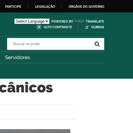
PARTICIPE
LEGISLAÇÃO
ÓRGÃOS DO GOVERNO
POWERED BY
TRANSLATE
ALTO CONTRASTE
VLIBRAS
Buscar no portal
Buscar no portal
Servidores
ecânicos