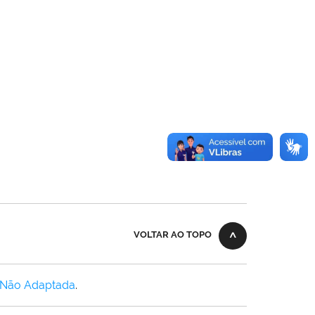
VOLTAR AO TOPO
 Não Adaptada
.