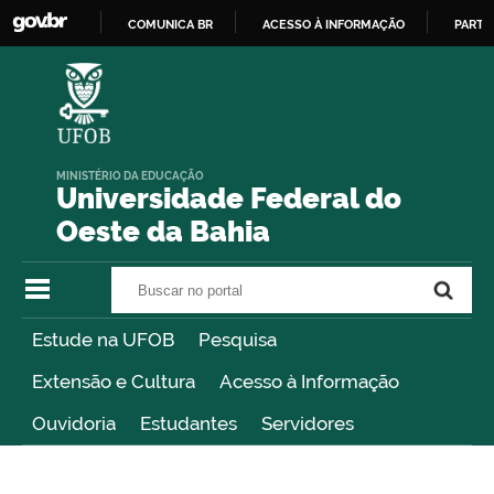
COMUNICA BR
ACESSO À INFORMAÇÃO
PARTI
IR
PARA
O
CONTEÚDO
MINISTÉRIO DA EDUCAÇÃO
Universidade Federal do
Oeste da Bahia
Buscar no portal
Buscar no portal
Estude na UFOB
Pesquisa
Extensão e Cultura
Acesso à Informação
Ouvidoria
Estudantes
Servidores