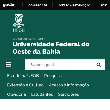
COMUNICA BR
ACESSO À INFORMAÇÃO
PARTI
IR
PARA
O
CONTEÚDO
MINISTÉRIO DA EDUCAÇÃO
Universidade Federal do
Oeste da Bahia
Buscar no portal
Buscar no portal
Estude na UFOB
Pesquisa
Extensão e Cultura
Acesso à Informação
Ouvidoria
Estudantes
Servidores