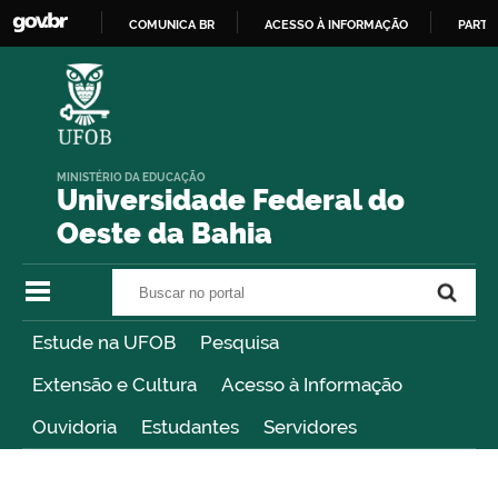
COMUNICA BR
ACESSO À INFORMAÇÃO
PARTI
IR
PARA
O
CONTEÚDO
MINISTÉRIO DA EDUCAÇÃO
Universidade Federal do
Oeste da Bahia
Buscar no portal
Buscar no portal
Estude na UFOB
Pesquisa
Extensão e Cultura
Acesso à Informação
Ouvidoria
Estudantes
Servidores