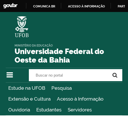
COMUNICA BR
ACESSO À INFORMAÇÃO
PARTI
IR
PARA
O
CONTEÚDO
MINISTÉRIO DA EDUCAÇÃO
Universidade Federal do
Oeste da Bahia
Buscar no portal
Buscar no portal
Estude na UFOB
Pesquisa
Extensão e Cultura
Acesso à Informação
Ouvidoria
Estudantes
Servidores