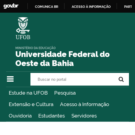
COMUNICA BR
ACESSO À INFORMAÇÃO
PARTI
IR
PARA
O
CONTEÚDO
MINISTÉRIO DA EDUCAÇÃO
Universidade Federal do
Oeste da Bahia
Buscar no portal
Buscar no portal
Estude na UFOB
Pesquisa
Extensão e Cultura
Acesso à Informação
Ouvidoria
Estudantes
Servidores