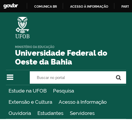
COMUNICA BR
ACESSO À INFORMAÇÃO
PARTI
IR
PARA
O
CONTEÚDO
MINISTÉRIO DA EDUCAÇÃO
Universidade Federal do
Oeste da Bahia
Buscar no portal
Buscar no portal
Estude na UFOB
Pesquisa
Extensão e Cultura
Acesso à Informação
Ouvidoria
Estudantes
Servidores