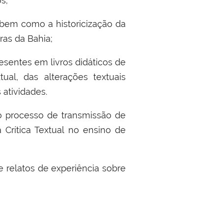
s;
, bem como a h
istoriciza
ção
d
a
ras da Bahia;
resentes em livros didáticos de
ual,
d
as alterações textuais
 atividades.
 processo de transmissão de
 Crítica Textual no ensino de
e relatos de experiência sobre