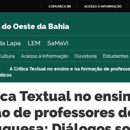
COMUNICA BR
ACESSO À INFORMAÇÃO
IR
PARA
 do Oeste da Bahia
O
CONTEÚDO
da Lapa
LEM
SaMaVi
Cultura
Acesso à Informação
Ouvidoria
Estudantes
A Crítica Textual no ensino e na formação de profess
áticos
ica Textual no ensi
o de professores d
uguesa: Diálogos so