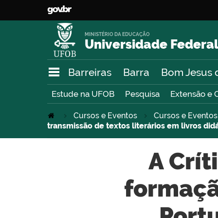
MINISTÉRIO DA EDUCAÇÃO
Universidade Federal
Barreiras
Barra
Bom Jesus 
Estude na UFOB
Pesquisa
Extensão e 
Cursos e Eventos
Cursos e Eventos
transmissão de textos literários em livros did
A Crít
formaçã
Port