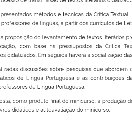
ocesso de transmissão de textos literários didatizado
presentados métodos e técnicas da Crítica Textual
 professores de línguas, a partir dos currículos de Let
 a
proposição do
levantamento de textos literários p
ica
ção, com base ns pressupostos da Crítica Text
ios
didatizados. Em seguida haverá a socialização das
lizadas discussões
sobre
pesquisas que abordem o
idáticos de
Língua Portuguesa e
as contribuições da
professores de Língua Portuguesa.
osta
, como produto final do minicurso, a produção d
livros didáticos e autoavaliação do minicurso.