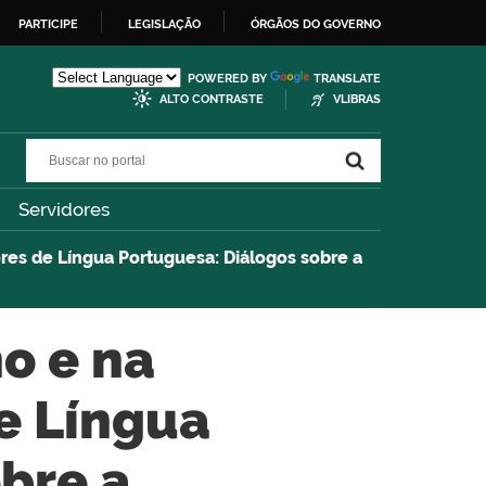
PARTICIPE
LEGISLAÇÃO
ÓRGÃOS DO GOVERNO
POWERED BY
TRANSLATE
ALTO CONTRASTE
VLIBRAS
Buscar no portal
Buscar no portal
Servidores
ores de Língua Portuguesa: Diálogos sobre a
no e na
e Língua
bre a