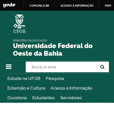
COMUNICA BR
ACESSO À INFORMAÇÃO
PARTI
IR
PARA
O
CONTEÚDO
MINISTÉRIO DA EDUCAÇÃO
Universidade Federal do
Oeste da Bahia
Buscar no portal
Buscar no portal
Estude na UFOB
Pesquisa
Extensão e Cultura
Acesso à Informação
Ouvidoria
Estudantes
Servidores