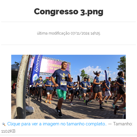
Congresso 3.png
última modificação
07/11/2024 14h25
Clique para ver a imagem no tamanho completo…
—
Tamanho
:
1102KB