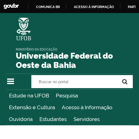
COMUNICA BR
ACESSO À INFORMAÇÃO
PARTI
IR
PARA
O
CONTEÚDO
MINISTÉRIO DA EDUCAÇÃO
Universidade Federal do
Oeste da Bahia
Buscar no portal
Buscar no portal
Estude na UFOB
Pesquisa
Extensão e Cultura
Acesso à Informação
Ouvidoria
Estudantes
Servidores