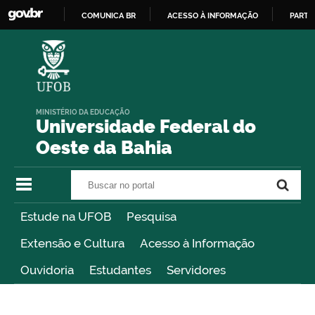
COMUNICA BR
ACESSO À INFORMAÇÃO
PARTI
IR
PARA
O
CONTEÚDO
MINISTÉRIO DA EDUCAÇÃO
Universidade Federal do
Oeste da Bahia
Buscar no portal
Buscar no portal
Estude na UFOB
Pesquisa
Extensão e Cultura
Acesso à Informação
Ouvidoria
Estudantes
Servidores