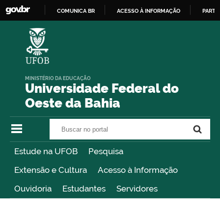
COMUNICA BR
ACESSO À INFORMAÇÃO
PARTI
IR
PARA
O
CONTEÚDO
MINISTÉRIO DA EDUCAÇÃO
Universidade Federal do
Oeste da Bahia
Buscar no portal
Buscar no portal
Estude na UFOB
Pesquisa
Extensão e Cultura
Acesso à Informação
Ouvidoria
Estudantes
Servidores