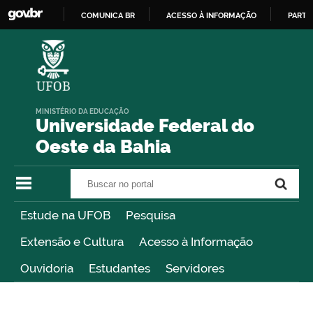
COMUNICA BR
ACESSO À INFORMAÇÃO
PARTI
IR
PARA
O
CONTEÚDO
MINISTÉRIO DA EDUCAÇÃO
Universidade Federal do
Oeste da Bahia
Buscar no portal
Buscar no portal
Estude na UFOB
Pesquisa
Extensão e Cultura
Acesso à Informação
Ouvidoria
Estudantes
Servidores