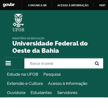
COMUNICA BR
ACESSO À INFORMAÇÃO
PARTI
IR
PARA
O
CONTEÚDO
MINISTÉRIO DA EDUCAÇÃO
Universidade Federal do
Oeste da Bahia
Buscar no portal
Buscar no portal
Estude na UFOB
Pesquisa
Extensão e Cultura
Acesso à Informação
Ouvidoria
Estudantes
Servidores