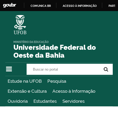
COMUNICA BR
ACESSO À INFORMAÇÃO
PARTI
IR
PARA
O
CONTEÚDO
MINISTÉRIO DA EDUCAÇÃO
Universidade Federal do
Oeste da Bahia
Buscar no portal
Buscar no portal
Estude na UFOB
Pesquisa
Extensão e Cultura
Acesso à Informação
Ouvidoria
Estudantes
Servidores