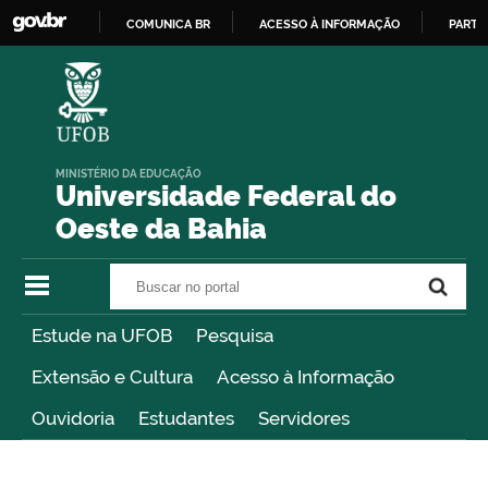
COMUNICA BR
ACESSO À INFORMAÇÃO
PARTI
IR
PARA
O
CONTEÚDO
MINISTÉRIO DA EDUCAÇÃO
Universidade Federal do
Oeste da Bahia
Buscar no portal
Buscar no portal
Estude na UFOB
Pesquisa
Extensão e Cultura
Acesso à Informação
Ouvidoria
Estudantes
Servidores