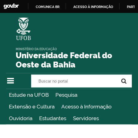
COMUNICA BR
ACESSO À INFORMAÇÃO
PARTI
IR
PARA
O
CONTEÚDO
MINISTÉRIO DA EDUCAÇÃO
Universidade Federal do
Oeste da Bahia
Buscar no portal
Buscar no portal
Estude na UFOB
Pesquisa
Extensão e Cultura
Acesso à Informação
Ouvidoria
Estudantes
Servidores