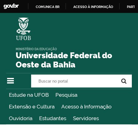
COMUNICA BR
ACESSO À INFORMAÇÃO
PARTI
IR
PARA
O
CONTEÚDO
MINISTÉRIO DA EDUCAÇÃO
Universidade Federal do
Oeste da Bahia
Buscar no portal
Buscar no portal
Estude na UFOB
Pesquisa
Extensão e Cultura
Acesso à Informação
Ouvidoria
Estudantes
Servidores