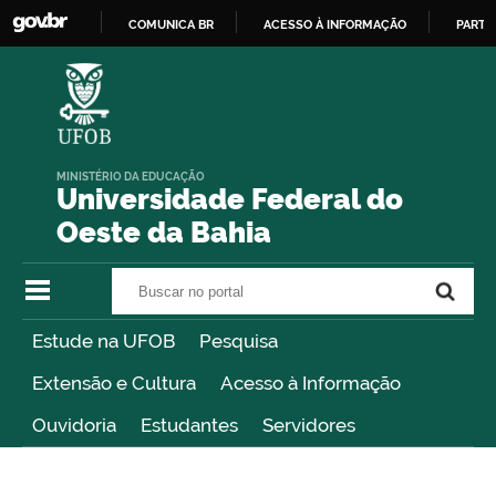
COMUNICA BR
ACESSO À INFORMAÇÃO
PARTI
IR
PARA
O
CONTEÚDO
MINISTÉRIO DA EDUCAÇÃO
Universidade Federal do
Oeste da Bahia
Buscar no portal
Buscar no portal
Estude na UFOB
Pesquisa
Extensão e Cultura
Acesso à Informação
Ouvidoria
Estudantes
Servidores