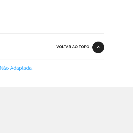
VOLTAR AO TOPO
 Não Adaptada
.