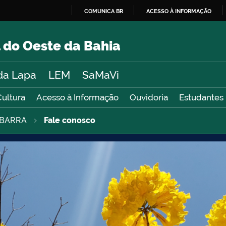
COMUNICA BR
ACESSO À INFORMAÇÃO
IR
PARA
 do Oeste da Bahia
O
CONTEÚDO
da Lapa
LEM
SaMaVi
Cultura
Acesso à Informação
Ouvidoria
Estudantes
BARRA
Fale conosco