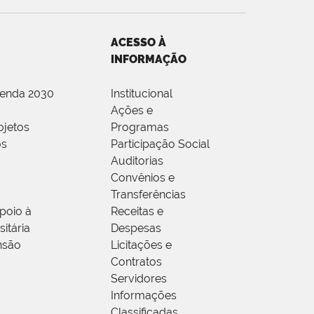
ACESSO À
INFORMAÇÃO
genda 2030
Institucional
Ações e
ojetos
Programas
os
Participação Social
Auditorias
Convênios e
Transferências
poio à
Receitas e
itária
Despesas
nsão
Licitações e
Contratos
Servidores
Informações
Classificadas