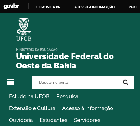
COMUNICA BR
ACESSO À INFORMAÇÃO
PARTI
IR
PARA
O
CONTEÚDO
MINISTÉRIO DA EDUCAÇÃO
Universidade Federal do
Oeste da Bahia
Buscar no portal
Buscar no portal
Estude na UFOB
Pesquisa
Extensão e Cultura
Acesso à Informação
Ouvidoria
Estudantes
Servidores