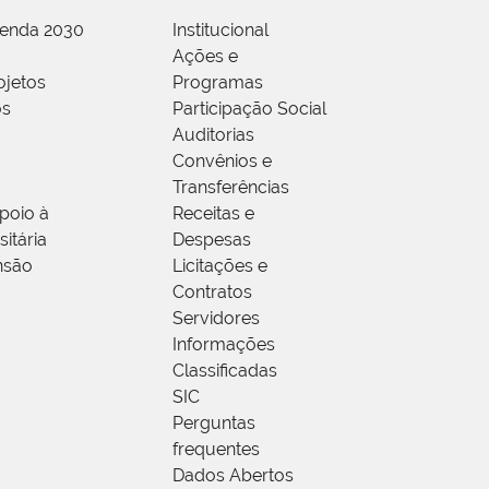
genda 2030
Institucional
Ações e
ojetos
Programas
os
Participação Social
Auditorias
Convênios e
Transferências
poio à
Receitas e
itária
Despesas
nsão
Licitações e
Contratos
Servidores
Informações
Classificadas
SIC
Perguntas
frequentes
Dados Abertos