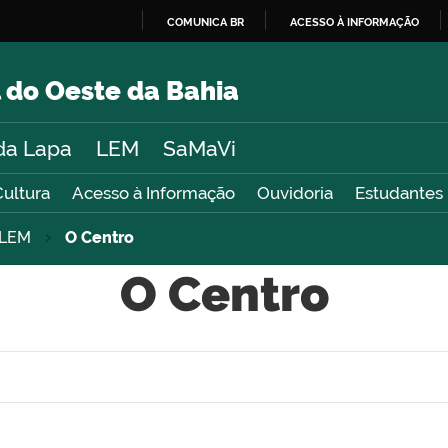
COMUNICA BR
ACESSO À INFORMAÇÃO
IR
PARA
 do Oeste da Bahia
O
CONTEÚDO
da Lapa
LEM
SaMaVi
Cultura
Acesso à Informação
Ouvidoria
Estudantes
LEM
O Centro
O Centro