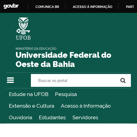
COMUNICA BR
ACESSO À INFORMAÇÃO
PARTI
IR
PARA
O
CONTEÚDO
MINISTÉRIO DA EDUCAÇÃO
Universidade Federal do
Oeste da Bahia
Buscar no portal
Buscar no portal
Estude na UFOB
Pesquisa
Extensão e Cultura
Acesso à Informação
Ouvidoria
Estudantes
Servidores