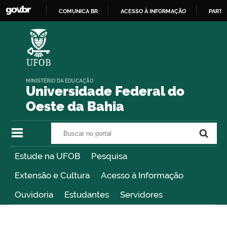
COMUNICA BR
ACESSO À INFORMAÇÃO
PARTI
IR
PARA
O
CONTEÚDO
MINISTÉRIO DA EDUCAÇÃO
Universidade Federal do
Oeste da Bahia
Buscar no portal
Buscar no portal
Estude na UFOB
Pesquisa
Extensão e Cultura
Acesso à Informação
Ouvidoria
Estudantes
Servidores