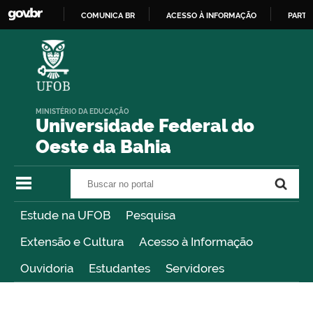
COMUNICA BR
ACESSO À INFORMAÇÃO
PARTI
IR
PARA
O
CONTEÚDO
MINISTÉRIO DA EDUCAÇÃO
Universidade Federal do
Oeste da Bahia
Buscar no portal
Buscar no portal
Estude na UFOB
Pesquisa
Extensão e Cultura
Acesso à Informação
Ouvidoria
Estudantes
Servidores