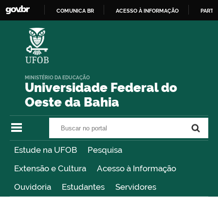
COMUNICA BR
ACESSO À INFORMAÇÃO
PARTI
IR
PARA
O
CONTEÚDO
MINISTÉRIO DA EDUCAÇÃO
Universidade Federal do
Oeste da Bahia
Buscar no portal
Buscar no portal
Estude na UFOB
Pesquisa
Extensão e Cultura
Acesso à Informação
Ouvidoria
Estudantes
Servidores