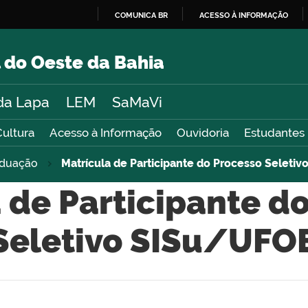
COMUNICA BR
ACESSO À INFORMAÇÃO
IR
PARA
 do Oeste da Bahia
O
CONTEÚDO
da Lapa
LEM
SaMaVi
Cultura
Acesso à Informação
Ouvidoria
Estudantes
aduação
Matrícula de Participante do Processo Seleti
 de Participante d
Seletivo SISu/UFO