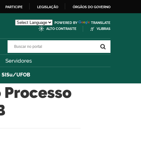
PARTICIPE
LEGISLAÇÃO
ÓRGÃOS DO GOVERNO
POWERED BY
TRANSLATE
ALTO CONTRASTE
VLIBRAS
Buscar no portal
Buscar no portal
Servidores
vo SISu/UFOB
o Processo
B