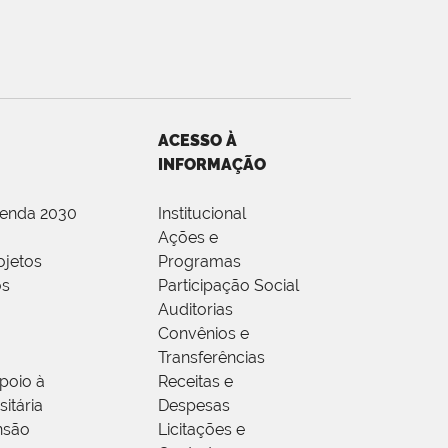
ACESSO À
INFORMAÇÃO
genda 2030
Institucional
Ações e
ojetos
Programas
os
Participação Social
Auditorias
Convênios e
Transferências
poio à
Receitas e
itária
Despesas
nsão
Licitações e