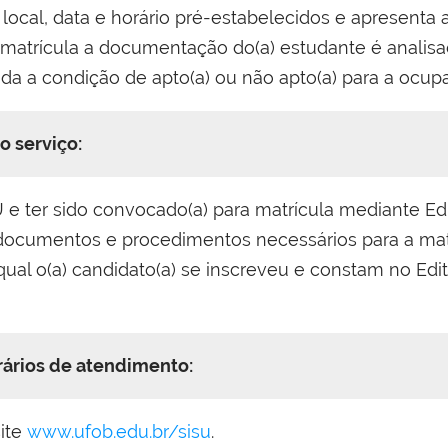
ocal, data e horário pré-estabelecidos e apresenta
 a matrícula a documentação do(a) estudante é analis
cada a condição de apto(a) ou não apto(a) para a ocup
o serviço:
SU e ter sido convocado(a) para matrícula mediante E
documentos e procedimentos necessários para a ma
ual o(a) candidato(a) se inscreveu e constam no Edi
rários de atendimento:
site
www.ufob.edu.br/sisu
.