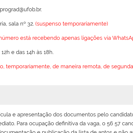
prograd@ufob.br.
ia, sala nº 32.
(suspenso temporariamente)
 número está recebendo apenas ligações via WhatsA
 12h e das 14h às 18h.
o, temporariamente, de maneira remota, de segunda a
ícula e apresentação dos documentos pelo candida
mediato. Para ocupação definitiva da vaga, o 56 57 ca
 documentação e publicação da lista de aptos e não a