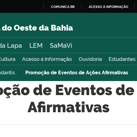
COMUNICA BR
ACESSO À INFORMAÇÃO
IR
PARA
 do Oeste da Bahia
O
CONTEÚDO
da Lapa
LEM
SaMaVi
Cultura
Acesso à Informação
Ouvidoria
Estudantes
udantis
Promoção de Eventos de Ações Afirmativas
ção de Eventos de
Afirmativas