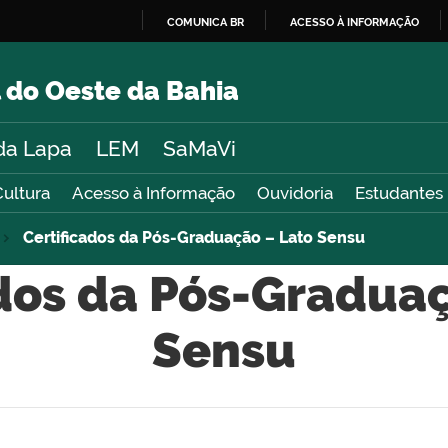
COMUNICA BR
ACESSO À INFORMAÇÃO
IR
PARA
 do Oeste da Bahia
O
CONTEÚDO
da Lapa
LEM
SaMaVi
Cultura
Acesso à Informação
Ouvidoria
Estudantes
Certificados da Pós-Graduação – Lato Sensu
ados da Pós-Graduaç
Sensu