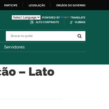
PARTICIPE
LEGISLAÇÃO
ÓRGÃOS DO GOVERNO
POWERED BY
TRANSLATE
ALTO CONTRASTE
VLIBRAS
Buscar no portal
Buscar no portal
Servidores
ão – Lato