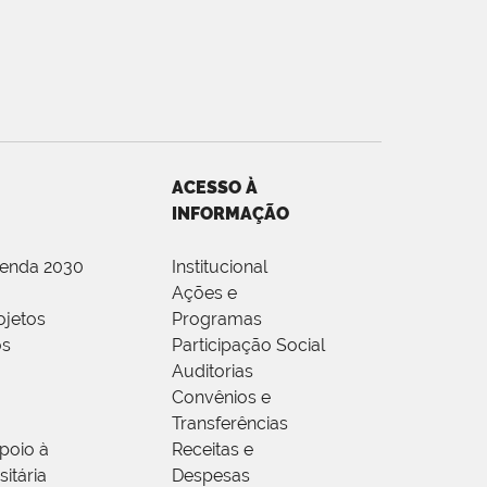
ACESSO À
INFORMAÇÃO
genda 2030
Institucional
Ações e
ojetos
Programas
os
Participação Social
Auditorias
Convênios e
Transferências
poio à
Receitas e
itária
Despesas