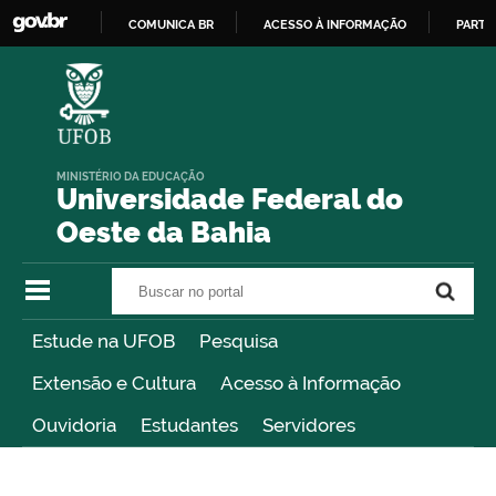
COMUNICA BR
ACESSO À INFORMAÇÃO
PARTI
IR
PARA
O
CONTEÚDO
MINISTÉRIO DA EDUCAÇÃO
Universidade Federal do
Oeste da Bahia
Buscar no portal
Buscar no portal
Estude na UFOB
Pesquisa
Extensão e Cultura
Acesso à Informação
Ouvidoria
Estudantes
Servidores